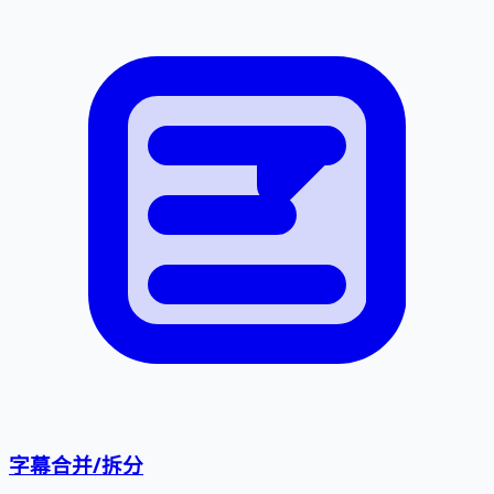
字幕合并/拆分