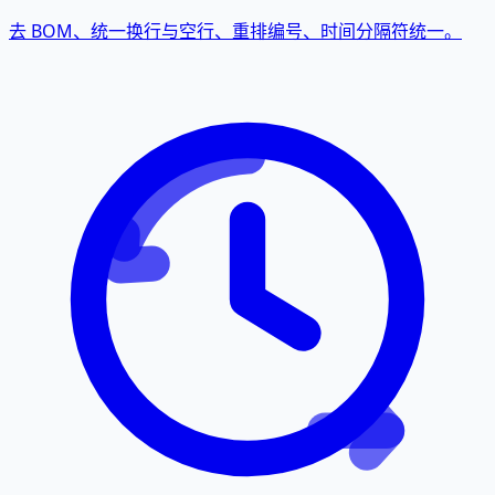
去 BOM、统一换行与空行、重排编号、时间分隔符统一。